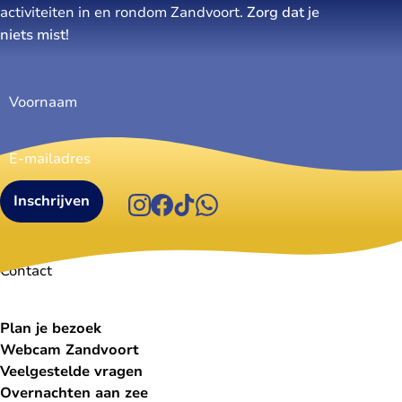
activiteiten in en rondom Zandvoort.
Zorg dat je
niets mist!
Voornaam
(Vereist)
E-
mailadres
(Vereist)
Instagram
Facebook
TikTok
WhatsApp
Visit Zandvoort
Contact
Plan je bezoek
Webcam Zandvoort
Veelgestelde vragen
Overnachten aan zee