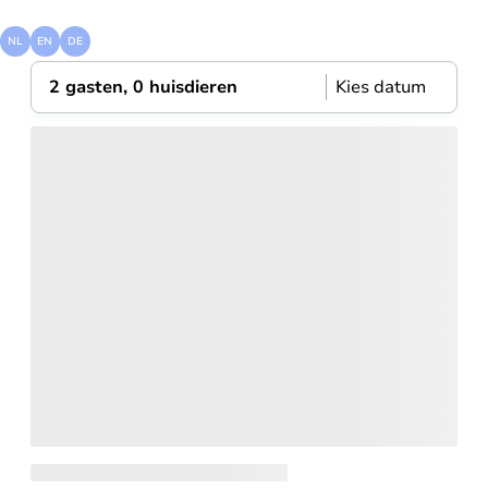
visit
zandvoort
NL
EN
DE
2 gasten, 0 huisdieren
Kies datum