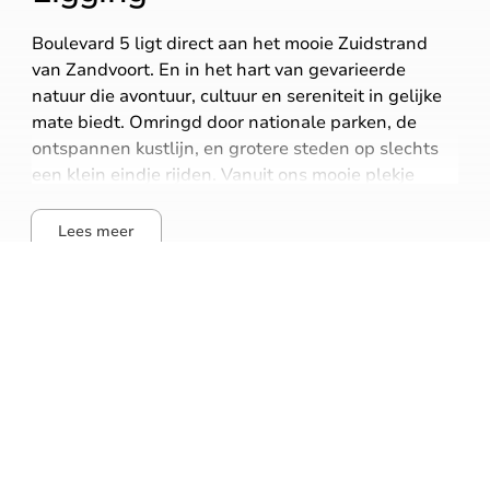
Boulevard 5 ligt direct aan het mooie Zuidstrand
van Zandvoort. En in het hart van gevarieerde
natuur die avontuur, cultuur en sereniteit in gelijke
mate biedt. Omringd door nationale parken, de
ontspannen kustlijn, en grotere steden op slechts
een klein eindje rijden. Vanuit ons mooie plekje
maak je de mooiste strandwandelingen,
fietstochten door de duinen en suptochten langs de
Lees meer
kust. Of ben je zo bij de leukste strandtenten.
Strand
25
meter
Pinautomaat
176
meter
Supermarkt
367
meter