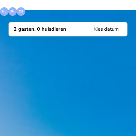
visit
zandvoort
NL
EN
DE
2 gasten, 0 huisdieren
Kies datum
10