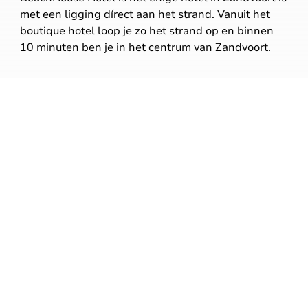
met een ligging dírect aan het strand. Vanuit het
boutique hotel loop je zo het strand op en binnen
10 minuten ben je in het centrum van Zandvoort.
Strand
100
meter
Circuit Zandvoort
540
meter
Pinautomaat
1
kilometer
Supermarkt
1,4
kilometer
NS Station Zandvoort aan Zee
1,5
kilometer
Apotheek
1,7
kilometer