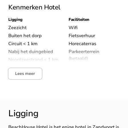
Kenmerken Hotel
Ligging
Faciliteiten
Zeezicht
Wifi
Buiten het dorp
Fietsverhuur
Circuit < 1 km
Horecaterras
Nabij het duingebied
Parkeerterrein
(betaald)
Noordzeestrand < 1 km
Lees meer
Ligging
BeachHouse Hotel is het enige hotel in Zandvoort is