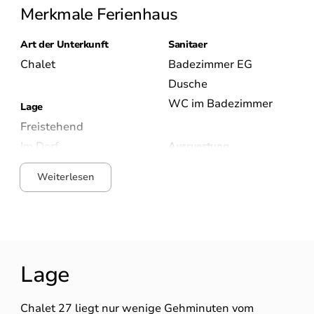
Merkmale Ferienhaus
Art der Unterkunft
Sanitaer
Chalet
Badezimmer EG
Dusche
WC im Badezimmer
Lage
Freistehend
Im Dorf
Ausruestung
Bei Privateigentümer
Ofen
Weiterlesen
Erdgeschoss
Mikrowelle
in der Nähe des
Kühlschrank mit
Bahnhofs
Gefrierschrank
Nespresso
Weiterlesen
Wasserkocher
Lage
Weiterlesen
Allgemein
Haustier frei
Chalet 27 liegt nur wenige Gehminuten vom