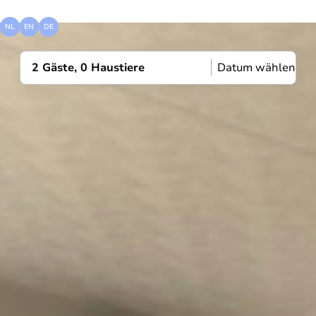
visit
zandvoort
NL
EN
DE
2 Gäste, 0 Haustiere
Datum wählen