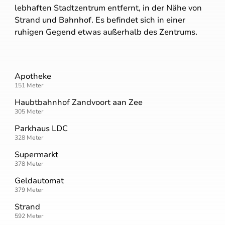
lebhaften Stadtzentrum entfernt, in der Nähe von
Schlafzimmer im EG
Draussen
Strand und Bahnhof. Es befindet sich in einer
Nichtraucher
Garten
ruhigen Gegend etwas außerhalb des Zentrums.
WiFi (privat)
Terrasse
Bettdecken
Einrichtungen
Apotheke
Wifi (geteilt)
151
Meter
Haubtbahnhof Zandvoort aan Zee
305
Meter
Parkhaus LDC
328
Meter
Supermarkt
378
Meter
Geldautomat
379
Meter
Strand
592
Meter