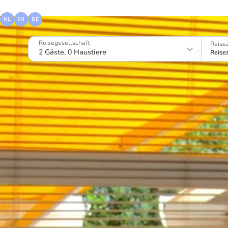
visit
zandvoort
NL
EN
DE
Reisegesellschaft
Reise
2 Gäste, 0 Haustiere
Reise